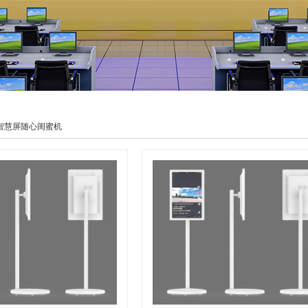
智慧屏随心闺蜜机